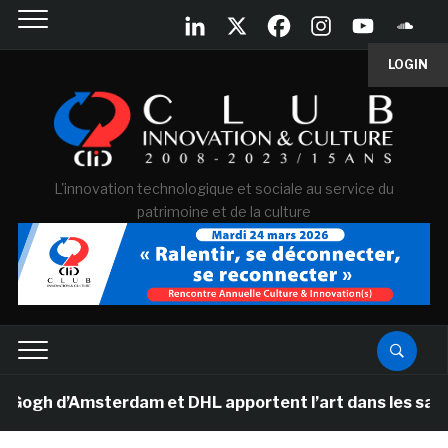
LOGIN
L'innovation technologique et sociale au service du
patrimoine et de la culture
h d’Amsterdam et DHL apportent l’art dans les salles de