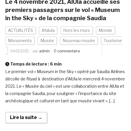
Le 4 novembre 2021, AlUla accueille ses
premiers passagers sur le vol « Museum
in the Sky » de la compagnie Saudia
ACTUALITÉS
Afalula
Hors les murs
Monde
Monuments
Musée
Nouveau musée
Tourisme
04/11/2021
par
admin
0 commentaire
Temps de lecture :
6
min
Le premier vol « Museum in the Sky » opéré par Saudia Airlines
décolle de Riyad à destination d’AlUla le mercredi 4 novembre
2021. Le « Musée du ciel » est une collaboration entre AlUla et
la compagnie Saudia, pour souligner « l’importance du site
archéologique et culturel en tant que musée vivant ». […]
Lire la suite →