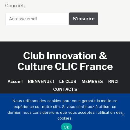
Courriel :
Club Innovation &
Culture CLIC France
Accueil
BIENVENUE !
LE CLUB
MEMBRES
RNCI
CONTACTS
Nous utilisons des cookies pour vous garantir la meilleure
expérience sur notre site. Si vous continuez à utiliser ce
dernier, nous considérerons que vous acceptez l'utilisation des
Copyright © 2026 Club Innovation & Culture CLIC France /
cookies.
Sinapses Conseils
Ok