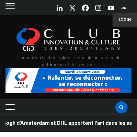
LOGIN
L'innovation technologique et sociale au service du
patrimoine et de la culture
h d’Amsterdam et DHL apportent l’art dans les salles de