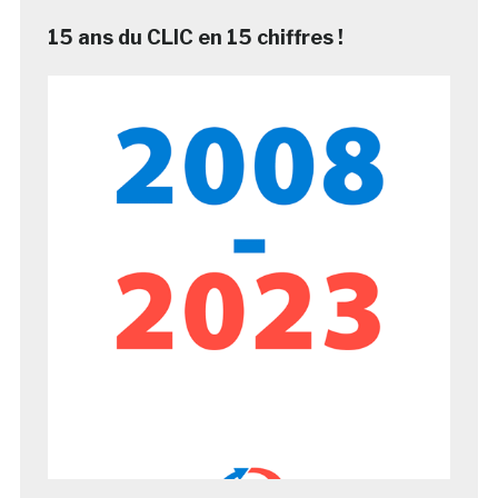
15 ans du CLIC en 15 chiffres !