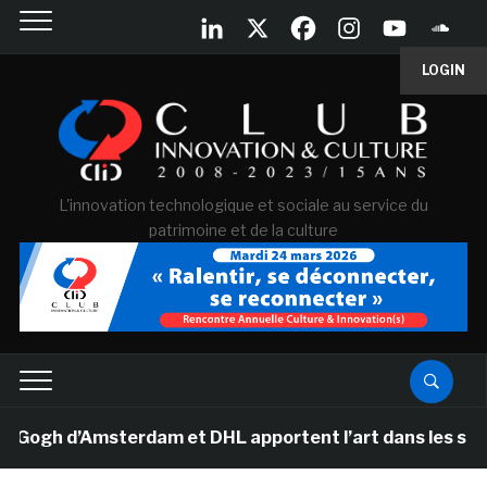
LOGIN
L'innovation technologique et sociale au service du
patrimoine et de la culture
gh d’Amsterdam et DHL apportent l’art dans les salles d