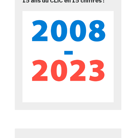
15 ans du CLIC en 15 chiffres !