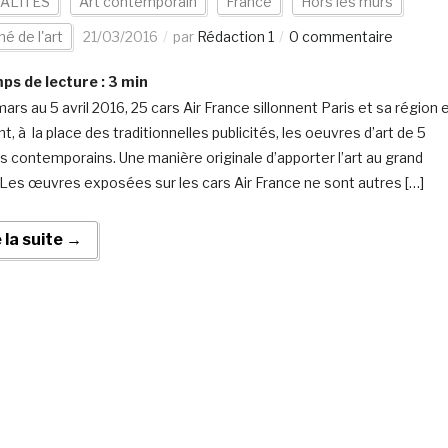
ALITÉS
Art contemporain
France
Hors les murs
é de l'art
21/03/2016
par
Rédaction 1
0 commentaire
s de lecture :
3
min
ars au 5 avril 2016, 25 cars Air France sillonnent Paris et sa région 
t, à la place des traditionnelles publicités, les oeuvres d’art de 5
es contemporains. Une manière originale d’apporter l’art au grand
. Les œuvres exposées sur les cars Air France ne sont autres […]
e la suite →