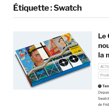
Étiquette :
Swatch
Le 
nou
la
ACTU
Produ
Temp
Depuis
Swatch
de Fri