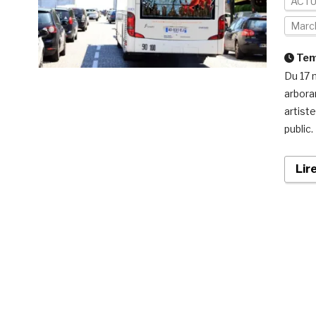
ACTU
March
Temp
Du 17 m
arboran
artist
public
Lir