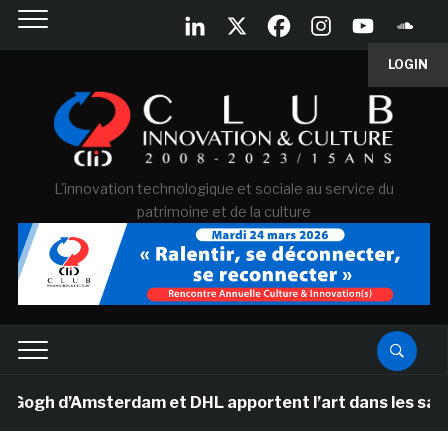
LOGIN
L'innovation technologique et sociale au service du
patrimoine et de la culture
h d’Amsterdam et DHL apportent l’art dans les salles d