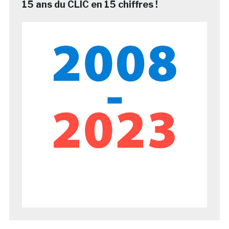
15 ans du CLIC en 15 chiffres !