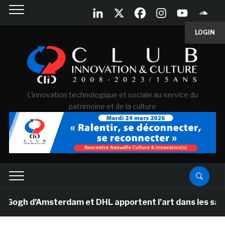
LOGIN
L'innovation technologique et sociale au service du
patrimoine et de la culture
h d’Amsterdam et DHL apportent l’art dans les salles d