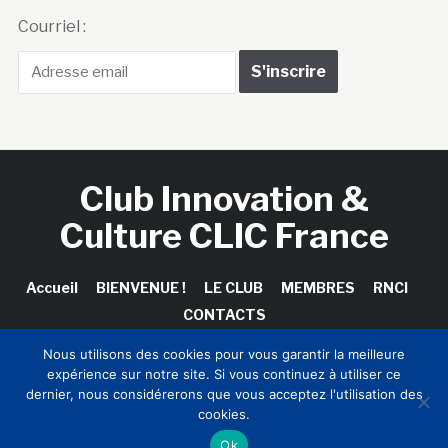
Courriel :
Club Innovation &
Culture CLIC France
Accueil
BIENVENUE !
LE CLUB
MEMBRES
RNCI
CONTACTS
Nous utilisons des cookies pour vous garantir la meilleure
expérience sur notre site. Si vous continuez à utiliser ce
dernier, nous considérerons que vous acceptez l'utilisation des
Copyright © 2026 Club Innovation & Culture CLIC France /
cookies.
Sinapses Conseils
Ok