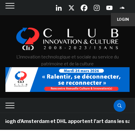
LOGIN
L'innovation technologique et sociale au service du
patrimoine et de la culture
h d’Amsterdam et DHL apportent l’art dans les salles de