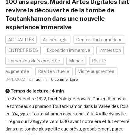
100 ans après, Madrid Artes Digitales fait
revivre la découverte de la tombe de
Toutankhamon dans une nouvelle
expérience immersive
ACTUALITÉS
Archéologie
Centre d'art numérique
ENTREPRISES
Exposition immersive
Immersion
Immersion vidéo projetée
Monde
Réalité
augmentée
Réalité virtuelle
Visite augmentée
04/11/2022
par
admin
0 commentaire
Temps de lecture :
4
min
Le 2 décembre 1922, l’archéologue Howard Carter découvrait
le tombeau du pharaon Toutankhamon dans la Vallée des Rois,
en à‰gypte. Toutankhamon appartenait à la XVIIIe dynastie.
Il régna sur l’à‰gypte vers 1330 avant notre ère et fut enterré
dans une tombe plus petite que prévu, probablement parce