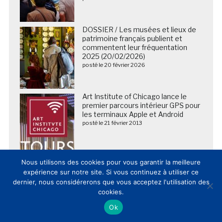
DOSSIER / Les musées et lieux de
patrimoine français publient et
commentent leur fréquentation
2025 (20/02/2026)
posté le 20 février 2026
Art Institute of Chicago lance le
premier parcours intérieur GPS pour
les terminaux Apple et Android
posté le 21 février 2013
Nous utilisons des cookies pour vous garantir la meilleure
Les Musées royaux des Beaux-Arts de Belgique et
expérience sur notre site. Si vous continuez à utiliser ce
l’Institut Culturel de Google dévoilent les oeuvres de
Bruegel de manière interactive et immersive
dernier, nous considérerons que vous acceptez l'utilisation des
posté le 15 mars 2016
cookies.
Ok