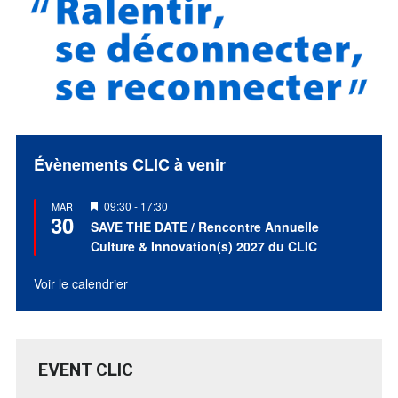
Évènements CLIC à venir
Mis
09:30
-
17:30
MAR
30
en
SAVE THE DATE / Rencontre Annuelle
avant
Culture & Innovation(s) 2027 du CLIC
Voir le calendrier
EVENT CLIC