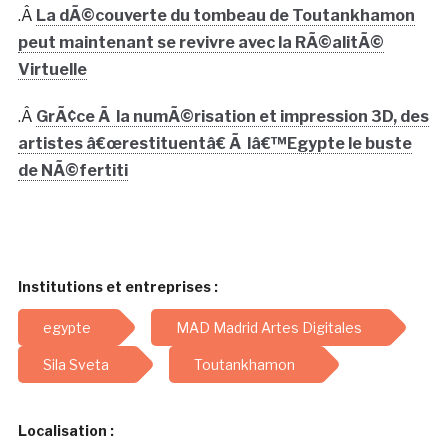
.Â
La dÃ©couverte du tombeau de Toutankhamon
peut maintenant se revivre avec la RÃ©alitÃ©
Virtuelle
.Â
GrÃ¢ce Ã la numÃ©risation et impression 3D, des
artistes â€œrestituentâ€ Ã lâ€™Egypte le buste
de NÃ©fertiti
Institutions et entreprises :
egypte
MAD Madrid Artes Digitales
Sila Sveta
Toutankhamon
Localisation :