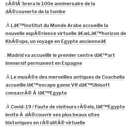
cÃ©lÃ¨brera le 100e anniversaire de la
dÃ©couverte de la tombe
.Â
Lâ€™Institut du Monde Arabe accueille la
nouvelle expÃ©rience virtuelle â€œLâ€™horizon de
KhÃ©ops, un voyage en Egypte ancienneâ€
.
Madrid va accueillir le premier centre dâ€™art
immersif permanent en Espagne
.Â
Le musÃ©e des merveilles antiques de Coachella
accueille lâ€™escape game VR dâ€™Ubisoft
consacrÃ© Ã lâ€™Egypte
.Â
Covid-19 / Faute de visiteurs rÃ©els, lâ€™Egypte
invite Ã dÃ©couvrir ses plus beaux sites
historiques en rÃ©alitÃ© virtuelle