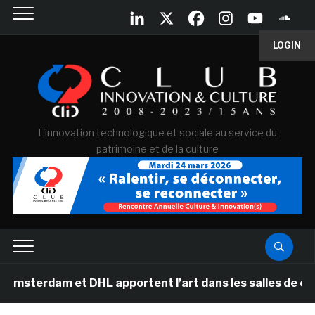
LOGIN
L'innovation technologique et sociale au service du
patrimoine et de la culture
 et DHL apportent l’art dans les salles de classe des é