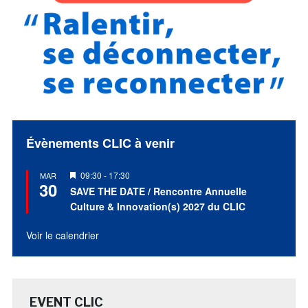
Évènements CLIC à venir
Mis
09:30
-
17:30
MAR
30
en
SAVE THE DATE / Rencontre Annuelle
avant
Culture & Innovation(s) 2027 du CLIC
Voir le calendrier
EVENT CLIC