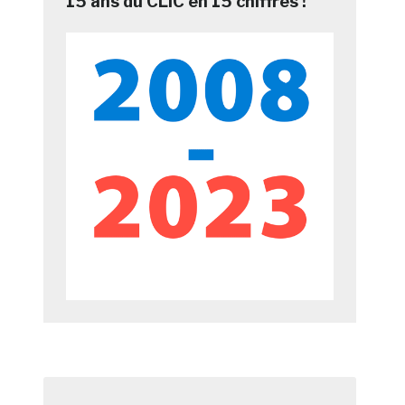
15 ans du CLIC en 15 chiffres !