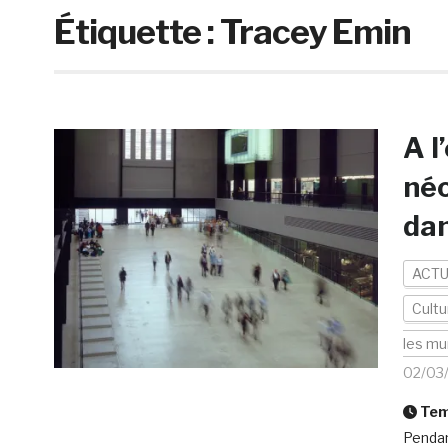
Étiquette :
Tracey Emin
A l
néo
dan
ACTU
Cultu
les mu
02/03
Temp
Pendan