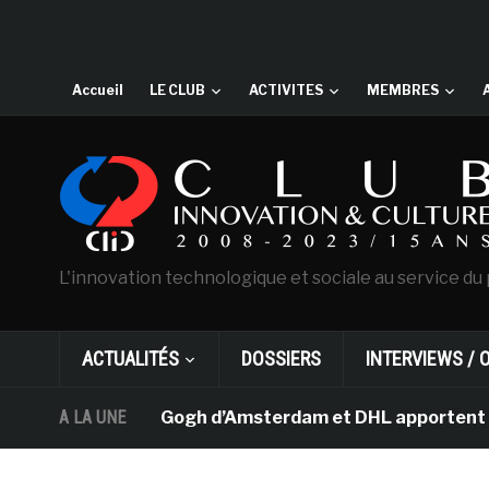
Accueil
LE CLUB
ACTIVITES
MEMBRES
L'innovation technologique et sociale au service du 
ACTUALITÉS
DOSSIERS
INTERVIEWS / 
e musée Van Gogh d’Amsterdam et DHL apportent l’art da
A LA UNE