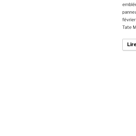
emblém
pannea
février
Tate M
Lir