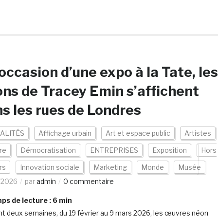
’occasion d’une expo à la Tate, les
ns de Tracey Emin s’affichent
s les rues de Londres
ALITÉS
Affichage urbain
Art et espace public
Artistes
re
Démocratisation
ENTREPRISES
Exposition
Hors
rs
Innovation sociale
Marketing
Monde
Musée
/2026
par
admin
0 commentaire
s de lecture :
6
min
t deux semaines, du 19 février au 9 mars 2026, les œuvres néon