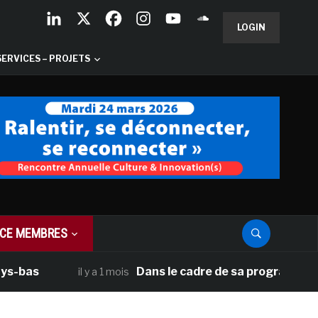
LOGIN
SERVICES – PROJETS
CE MEMBRES
as
Dans le cadre de sa programmation amé
il y a 1 mois