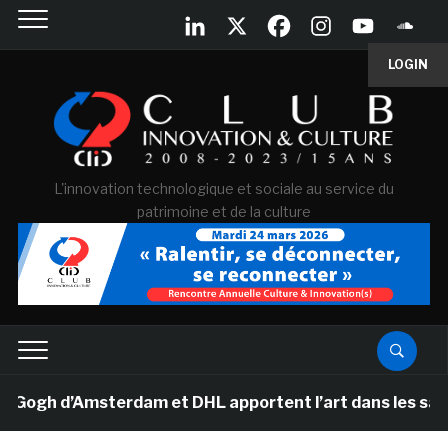
LOGIN
L'innovation technologique et sociale au service du
patrimoine et de la culture
h d’Amsterdam et DHL apportent l’art dans les salles d