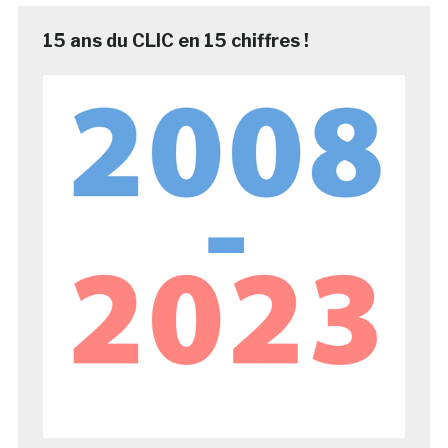
15 ans du CLIC en 15 chiffres !