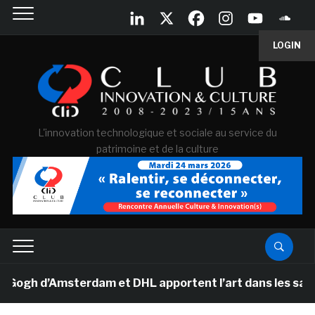
LOGIN
L'innovation technologique et sociale au service du
patrimoine et de la culture
h d’Amsterdam et DHL apportent l’art dans les salles d