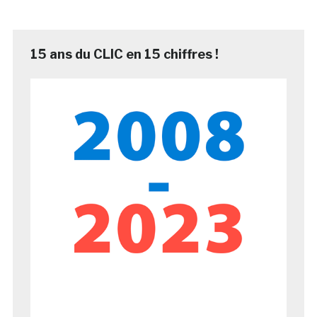
15 ans du CLIC en 15 chiffres !