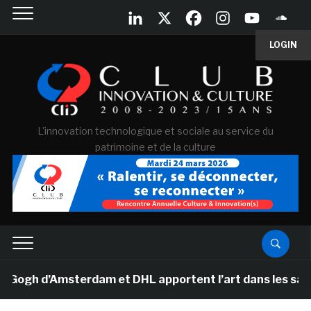
LOGIN
L'innovation technologique et sociale au service du
patrimoine et de la culture
h d’Amsterdam et DHL apportent l’art dans les salles d