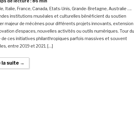
s de lecture :
86
min
de, Italie, France, Canada, Etats-Unis, Grande-Bretagne, Australie ….
ndes institutions muséales et culturelles bénéficient du soutien
ier majeur de mécènes pour différents projets innovants, extension
ovation d’espaces, nouvelles activités ou outils numériques. Tour d
de ces initiatives philanthropiques parfois massives et souvent
les, entre 2019 et 2021. […]
e la suite →