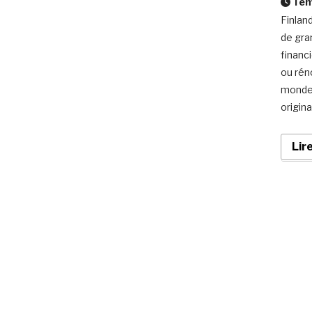
Temp
Finlan
de gra
financ
ou rén
monde 
origina
Lir