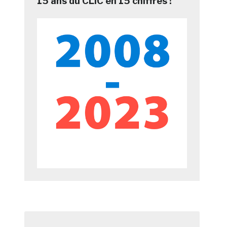
15 ans du CLIC en 15 chiffres !