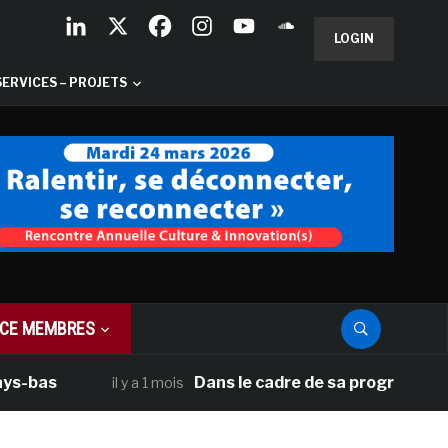
LOGIN
SERVICES – PROJETS
CE MEMBRES
as
Dans le cadre de sa programmation amé
il y a 1 mois