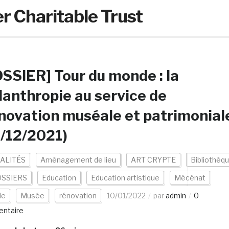
er Charitable Trust
SSIER] Tour du monde : la
lanthropie au service de
nnovation muséale et patrimonial
/12/2021)
ALITÉS
Aménagement de lieu
ART CRYPTE
Bibliothèq
SSIERS
Education
Education artistique
Mécénat
de
Musée
rénovation
10/01/2022
par
admin
0
ntaire