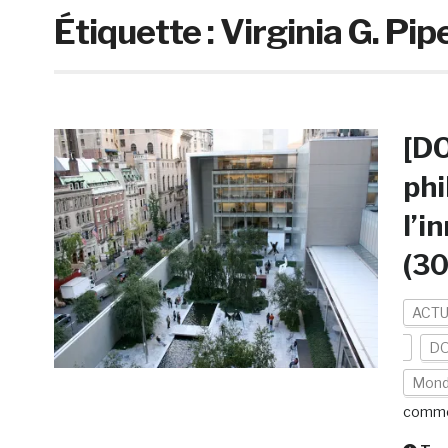
Étiquette :
Virginia G. Pip
[DO
phi
l’i
(30
ACTU
DO
Mon
comme