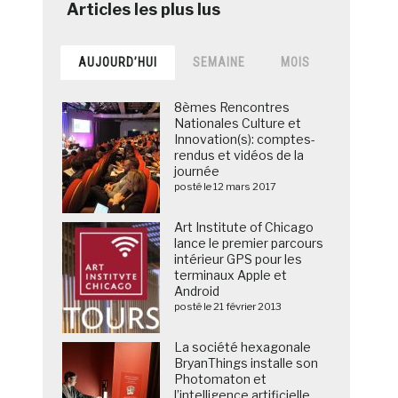
AUJOURD’HUI
SEMAINE
MOIS
8èmes Rencontres
Nationales Culture et
Innovation(s): comptes-
rendus et vidéos de la
journée
posté le 12 mars 2017
Art Institute of Chicago
lance le premier parcours
intérieur GPS pour les
terminaux Apple et
Android
posté le 21 février 2013
La société hexagonale
BryanThings installe son
Photomaton et
l’intelligence artificielle