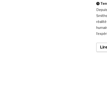
Temp
Depuis
Smiths
réalit
humains
l’expé
Lir