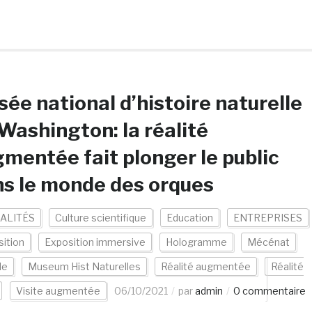
ée national d’histoire naturelle
Washington: la réalité
mentée fait plonger le public
s le monde des orques
ALITÉS
Culture scientifique
Education
ENTREPRISES
ition
Exposition immersive
Hologramme
Mécénat
de
Museum Hist Naturelles
Réalité augmentée
Réalité
Visite augmentée
06/10/2021
par
admin
0 commentaire