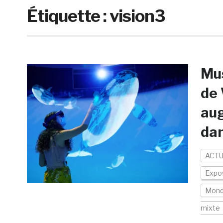
Étiquette :
vision3
Mus
de 
aug
dan
ACTU
Expos
Mon
mixte