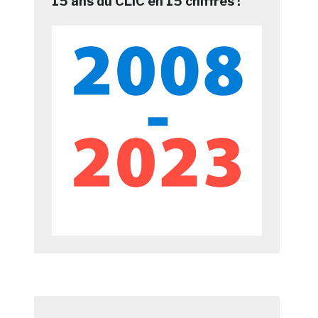
15 ans du CLIC en 15 chiffres !