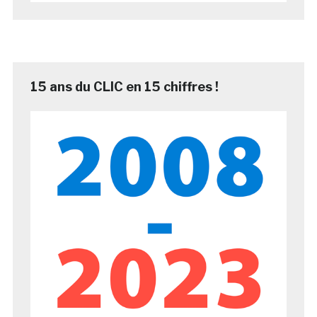
15 ans du CLIC en 15 chiffres !