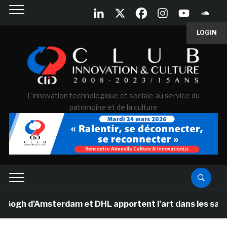
LOGIN
L'innovation technologique et sociale au service du
patrimoine et de la culture
h d’Amsterdam et DHL apportent l’art dans les salles de