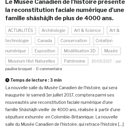
Le Musée Canadien de l’histoire présente
la reconstitution faciale numérique d’une
famille shà­shà¡lh de plus de 4000 ans.
ACTUALITÉS
Archéologie
Art & Science
Art &
technologie
Canada
Conservation
Création
numérique
Exposition
Modélisation 3D
Musée
Museum Hist Naturelles
Patrimoine
30/05/2017
par
pauline broquet
0 commentaire
Temps de lecture :
3
min
La nouvelle salle du Musée Canadien de l’histoire, qui sera
inaugurée le samedi 1er juillet 2017, comptera parmi ses
nouveautés une reconstitution faciale numérique d’une
famille Shà­shà¡lh vieille de 4000 ans, réalisée à partir d’une
sépulture exhumée en Colombie-Britannique. La nouvelle
salle du Musée Canadien de l’histoire, qui retrace l’histoire […]