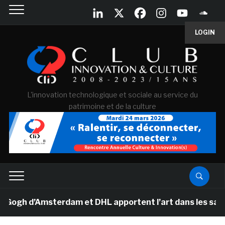
LOGIN
L'innovation technologique et sociale au service du
patrimoine et de la culture
h d’Amsterdam et DHL apportent l’art dans les salles de