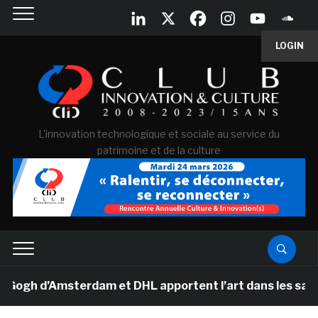
LOGIN
L'innovation technologique et sociale au service du
patrimoine et de la culture
h d’Amsterdam et DHL apportent l’art dans les salles d