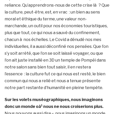
reliance. Qu’apprendrons-nous de cette crise là ? Que
la culture, peut-être, est, en vrac : un bien au sens
moral et éthique du terme, une valeur non-
marchande, un outil pour nos économies touristiques,
plus que tout, ce qui nous a sauvé du confinement,
chacun à nos échelles. Le Covid a dénudé nos mes
individuelles, il a aussi déconfiné nos pensées. Que l’on
s’y soit arrêté, que l’on se soit laissé voyager, ou que
l’on ait juste installé en 3D un temple de Pompéi dans
notre salon sans bien tout saisir, il en restera
l’essence : la culture fut ce qui nous est resté, le bien
commun qui nous a relié et nous a tenue présente
notre part restante d’humanité en pleine tempête.
Sur les volets muséographiques, nous imaginons
donc un monde oà¹ nous ne nous croiserions plus.
Nous pouvons aussi dire « nous imaginons un monde