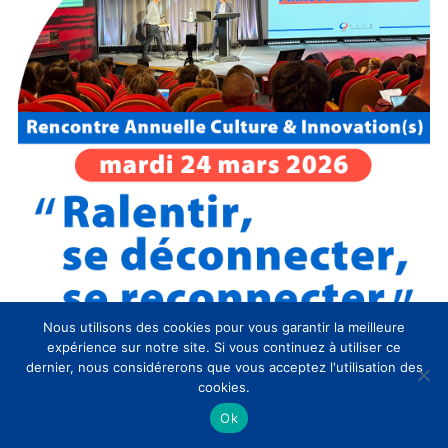
Nous utilisons des cookies pour vous garantir la meilleure
expérience sur notre site. Si vous continuez à utiliser ce
dernier, nous considérerons que vous acceptez l'utilisation des
Évènements CLIC à venir
cookies.
Ok
Mis
09:30
-
17:30
MAR
en