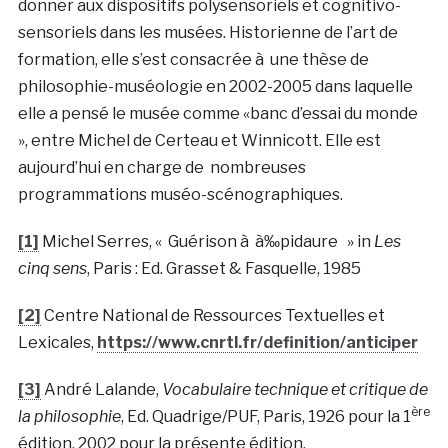
donner aux dispositifs polysensoriels et cognitivo-
sensoriels dans les musées. Historienne de l’art de
formation, elle s’est consacrée à une thèse de
philosophie-muséologie en 2002-2005 dans laquelle
elle a pensé le musée comme «banc d’essai du monde
», entre Michel de Certeau et Winnicott. Elle est
aujourd’hui en charge de nombreuses
programmations muséo-scénographiques.
[1]
Michel Serres, « Guérison à à‰pidaure » in
Les
cinq sens
, Paris : Ed. Grasset & Fasquelle, 1985
[2]
Centre National de Ressources Textuelles et
Lexicales,
https://www.cnrtl.fr/definition/anticiper
[3]
André Lalande,
Vocabulaire technique et critique de
ère
la philosophie
, Ed. Quadrige/PUF, Paris, 1926 pour la 1
édition, 2002 pour la présente édition.