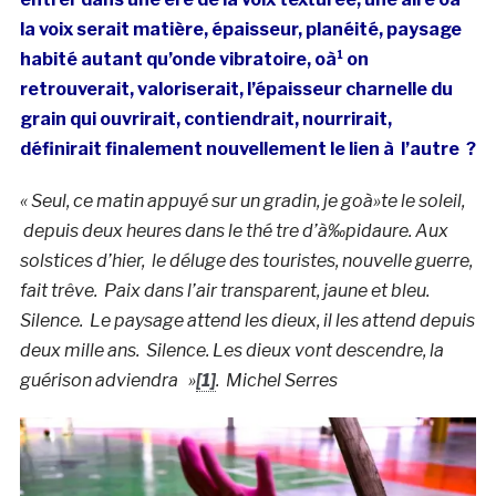
la voix serait matière, épaisseur, planéité, paysage
habité autant qu’onde vibratoire, oà¹ on
retrouverait, valoriserait, l’épaisseur charnelle du
grain qui ouvrirait, contiendrait, nourrirait,
définirait finalement nouvellement le lien à l’autre ?
« Seul, ce matin appuyé sur un gradin, je goà»te le soleil,
depuis deux heures dans le thé tre d’à‰pidaure. Aux
solstices d’hier,
le déluge des touristes, nouvelle guerre,
fait trêve.
Paix dans l’air transparent, jaune et bleu.
Silence.
Le paysage attend les dieux, il les attend depuis
deux mille ans.
Silence. Les dieux vont descendre, la
guérison adviendra »
[1]
.
Michel Serres