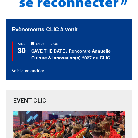
Évènements CLIC à venir
Mis
09:30
-
17:30
MAR
30
en
SAVE THE DATE / Rencontre Annuelle
avant
Culture & Innovation(s) 2027 du CLIC
Voir le calendrier
EVENT CLIC