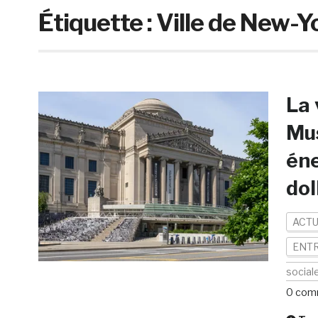
Étiquette :
Ville de New-Y
La 
Mu
éne
dol
ACTU
ENTR
social
0 com