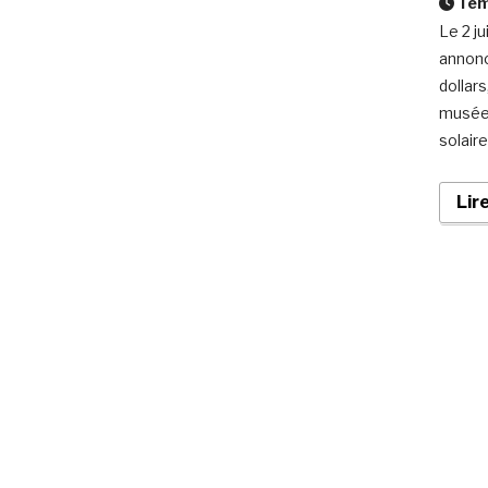
Temp
Le 2 j
annonc
dollar
musée 
solaire
Lir