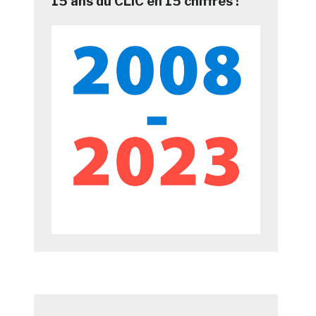
15 ans du CLIC en 15 chiffres !