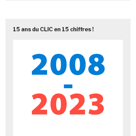
15 ans du CLIC en 15 chiffres !