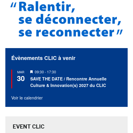
Évènements CLIC à venir
Mis
09:30
-
17:30
MAR
30
en
SAVE THE DATE / Rencontre Annuelle
avant
Culture & Innovation(s) 2027 du CLIC
Voir le calendrier
EVENT CLIC