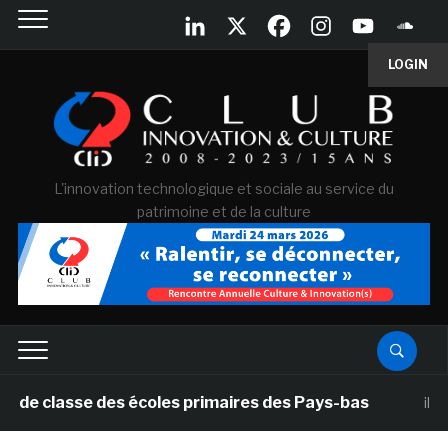
LOGIN
L'innovation technologique et sociale au service du
patrimoine et de la culture
sse des écoles primaires des Pays-bas
D
il y a 1 mois