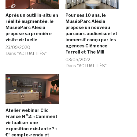
Après un outil in-situ en
Pour ses 10 ans, le
réalité augmentée, le
MuséoParc Alésia
MuséoParc Alesia
propose un nouveau
propose sa première
parcours audiovisuel et
visite virtuelle
immersif conçu par les
agences Clémence
23/09/2020
Farrell et The Mill
Dans "ACTUALITÉS"
03/05/2022
Dans "ACTUALITÉS"
Atelier webinar Clic
France N °2: «Comment
virtualiser une
exposition existante ? »
€“ compte-rendu et