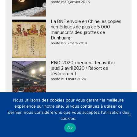
posté le 30 janvier 2025
La BNF envoie en Chine les copies
numériques de plus de 5 000
manuscrits des grottes de
Dunhuang
posté le 25 mars 2018
RNCI 2020, mercredi 1er avril et
jeudi 2 avril 2020 / Report de
l’événement
posté le 11 mars 2020
Nous utilisons des cookies pour vous garantir la meilleure
DOSSIER / Les musées et lieux de
expérience sur notre site. Si vous continuez à utiliser ce
patrimoine français publient et
dernier, nous considérerons que vous acceptez l'utilisation des
commentent leur fréquentation
cookies.
2025 (20/02/2026)
posté le 20 février 2026
Ok