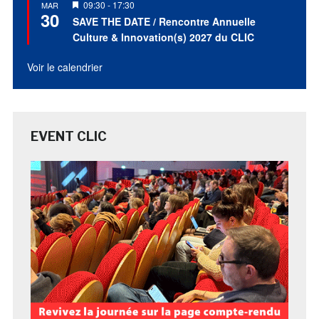
Mis
09:30
-
17:30
MAR
30
en
SAVE THE DATE / Rencontre Annuelle
avant
Culture & Innovation(s) 2027 du CLIC
Voir le calendrier
EVENT CLIC