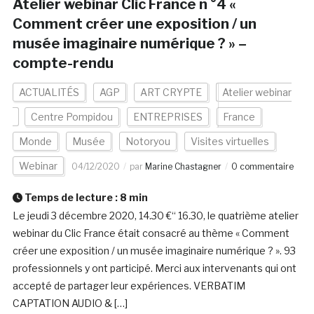
Atelier webinar Clic France n °4 «
Comment créer une exposition / un
musée imaginaire numérique ? » –
compte-rendu
ACTUALITÉS
AGP
ART CRYPTE
Atelier webinar
Centre Pompidou
ENTREPRISES
France
Monde
Musée
Notoryou
Visites virtuelles
Webinar
04/12/2020
par
Marine Chastagner
0 commentaire
Temps de lecture :
8
min
Le jeudi 3 décembre 2020, 14.30 €“ 16.30, le quatrième atelier
webinar du Clic France était consacré au thème « Comment
créer une exposition / un musée imaginaire numérique ? ». 93
professionnels y ont participé. Merci aux intervenants qui ont
accepté de partager leur expériences. VERBATIM
CAPTATION AUDIO & […]