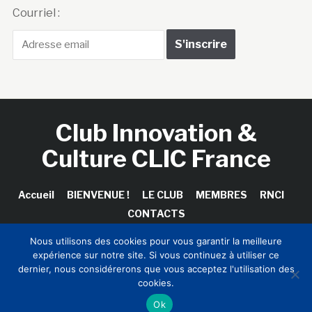
Courriel :
Club Innovation &
Culture CLIC France
Accueil
BIENVENUE !
LE CLUB
MEMBRES
RNCI
CONTACTS
Nous utilisons des cookies pour vous garantir la meilleure
expérience sur notre site. Si vous continuez à utiliser ce
dernier, nous considérerons que vous acceptez l'utilisation des
Copyright © 2026 Club Innovation & Culture CLIC France /
cookies.
Sinapses Conseils
Ok