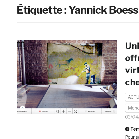
Étiquette :
Yannick Boess
Uni
off
vir
che
ACTU
Mon
03/04
Temp
Pour s