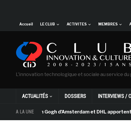
Accueil
LE CLUB
ACTIVITES
MEMBRES
L'innovation technologique et sociale au service du 
ACTUALITÉS
DOSSIERS
INTERVIEWS / 
e musée Van Gogh d’Amsterdam et DHL apportent l’art da
A LA UNE