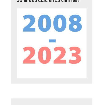
15 ans du CLIC en 15 chiffres !