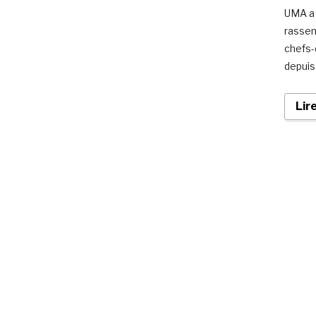
UMA a 
rassem
chefs-
depuis 
Lir