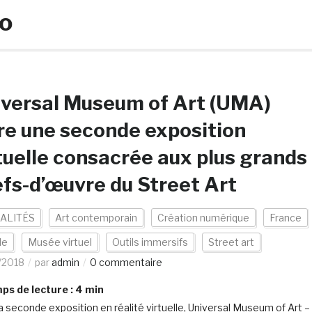
o
versal Museum of Art (UMA)
re une seconde exposition
tuelle consacrée aux plus grands
fs-d’œuvre du Street Art
ALITÉS
Art contemporain
Création numérique
France
de
Musée virtuel
Outils immersifs
Street art
/2018
par
admin
0 commentaire
s de lecture :
4
min
a seconde exposition en réalité virtuelle, Universal Museum of Art –