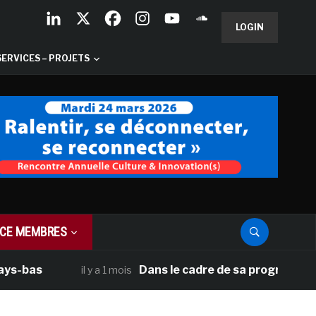
LOGIN
SERVICES – PROJETS
CE MEMBRES
as
Dans le cadre de sa programmation amé
il y a 1 mois