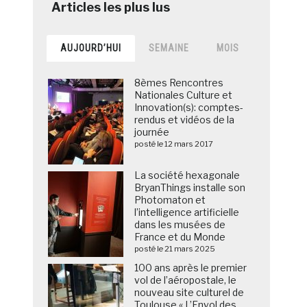
AUJOURD’HUI
SEMAINE
MOIS
8èmes Rencontres
Nationales Culture et
Innovation(s): comptes-
rendus et vidéos de la
journée
posté le 12 mars 2017
La société hexagonale
BryanThings installe son
Photomaton et
l’intelligence artificielle
dans les musées de
France et du Monde
posté le 21 mars 2025
100 ans après le premier
vol de l’aéropostale, le
nouveau site culturel de
Toulouse « L’Envol des