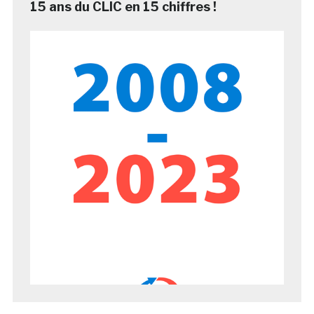
15 ans du CLIC en 15 chiffres !