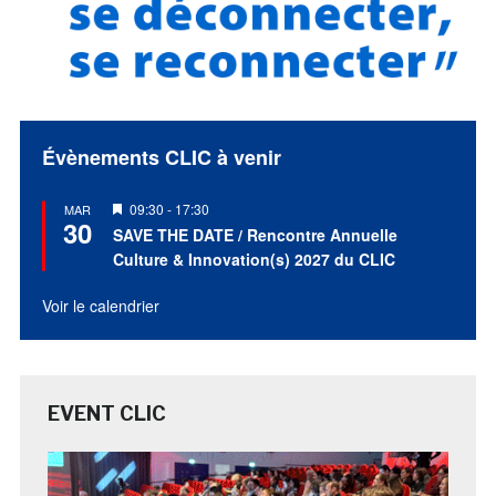
Évènements CLIC à venir
Mis
09:30
-
17:30
MAR
30
en
SAVE THE DATE / Rencontre Annuelle
avant
Culture & Innovation(s) 2027 du CLIC
Voir le calendrier
EVENT CLIC