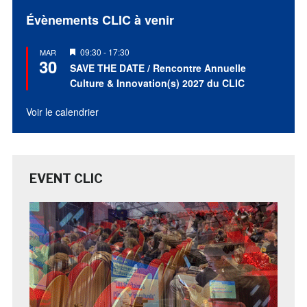
Évènements CLIC à venir
Mis
09:30
-
17:30
MAR
30
en
SAVE THE DATE / Rencontre Annuelle
avant
Culture & Innovation(s) 2027 du CLIC
Voir le calendrier
EVENT CLIC