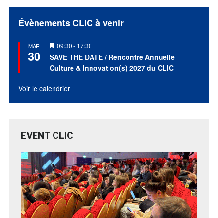
Évènements CLIC à venir
Mis
09:30
-
17:30
MAR
30
en
SAVE THE DATE / Rencontre Annuelle
avant
Culture & Innovation(s) 2027 du CLIC
Voir le calendrier
EVENT CLIC