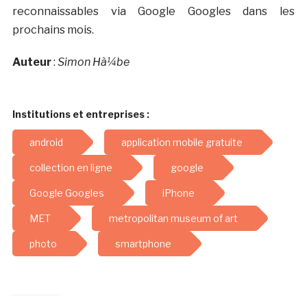
reconnaissables via Google Googles dans les
prochains mois.
Auteur
:
Simon Hà¼be
Institutions et entreprises :
android
application mobile gratuite
collection en ligne
google
Google Googles
iPhone
MET
metropolitan museum of art
photo
smartphone