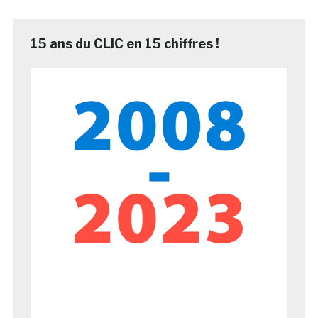
15 ans du CLIC en 15 chiffres !