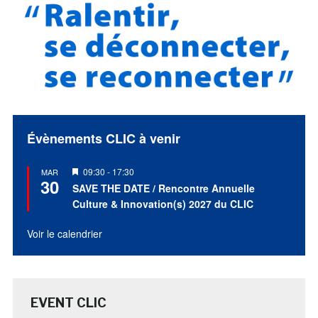
Évènements CLIC à venir
Mis
09:30
-
17:30
MAR
30
en
SAVE THE DATE / Rencontre Annuelle
avant
Culture & Innovation(s) 2027 du CLIC
Voir le calendrier
EVENT CLIC