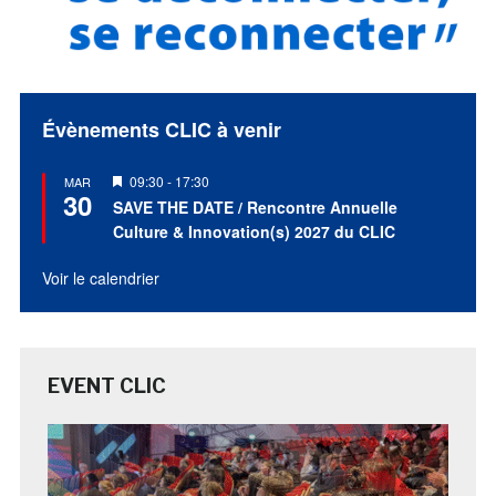
Évènements CLIC à venir
Mis
09:30
-
17:30
MAR
30
en
SAVE THE DATE / Rencontre Annuelle
avant
Culture & Innovation(s) 2027 du CLIC
Voir le calendrier
EVENT CLIC