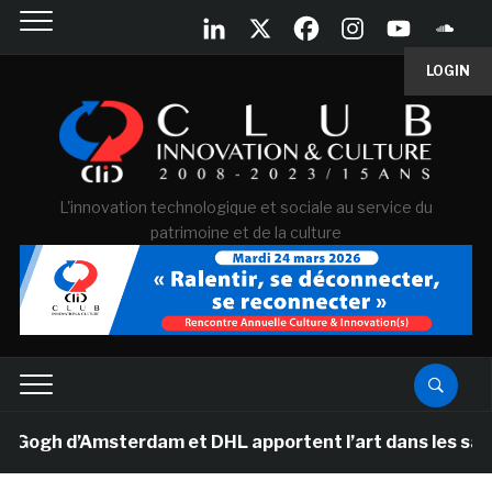
LOGIN
L'innovation technologique et sociale au service du
patrimoine et de la culture
gh d’Amsterdam et DHL apportent l’art dans les salles d