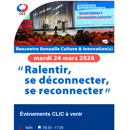
Évènements CLIC à venir
Mis
09:30
-
17:30
MAR