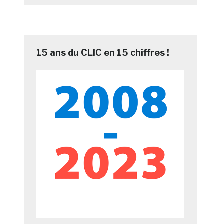
15 ans du CLIC en 15 chiffres !