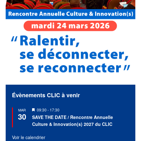
Évènements CLIC à venir
Mis
09:30
-
17:30
MAR
30
en
SAVE THE DATE / Rencontre Annuelle
avant
Culture & Innovation(s) 2027 du CLIC
Voir le calendrier