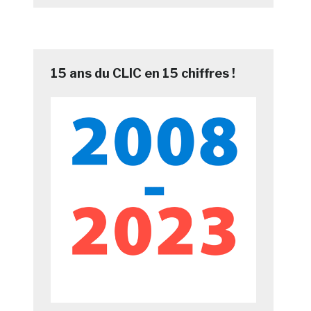
15 ans du CLIC en 15 chiffres !