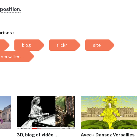
xposition.
rises :
blog
flickr
site
versailles
3D, blog et vidéo …
Avec « Dansez Versailles