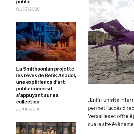
public
01/07/2026
La Smithsonian projette
les rêves de Refik Anadol,
une expérience d’art
public immersif
s’appuyant sur sa
. Enfin, un
site
intern
collection
permet l’accès direct
30/06/2026
Versailles et offre 
que le site évènemen