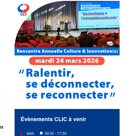
Évènements CLIC à venir
in
Mis
09:30
-
17:30
MAR