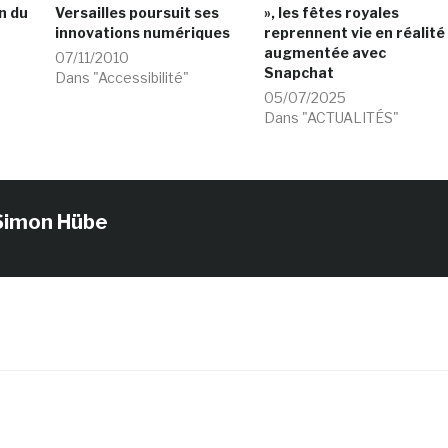
n du
Versailles poursuit ses
», les fêtes royales
innovations numériques
reprennent vie en réalité
augmentée avec
07/11/2010
Snapchat
Dans "Accessibilité"
05/07/2025
Dans "ACTUALITÉS"
Simon Hübe