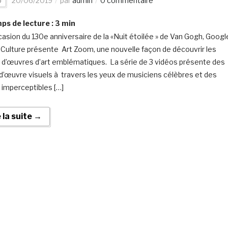
o
20/06/2019
par
admin
0 commentaire
s de lecture :
3
min
ccasion du 130e anniversaire de la «Nuit étoilée » de Van Gogh, Googl
 Culture présente Art Zoom, une nouvelle façon de découvrir les
s d’œuvres d’art emblématiques. La série de 3 vidéos présente des
d’œuvre visuels à travers les yeux de musiciens célèbres et des
s imperceptibles […]
e la suite →