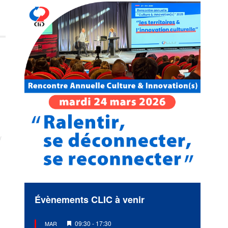
Évènements CLIC à venir
Mis
09:30
-
17:30
MAR