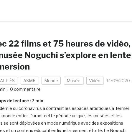
c 22 films et 75 heures de vidéo,
musée Noguchi s’explore en lente
mersion
ALITÉS
ASMR
Monde
Musée
Vidéo
14/09/2020
min
0 commentaire
s de lecture :
7
min
démie du coronavirus a contraint les espaces artistiques à fermer
e monde entier. Durant cette période unique, les musées et les
es se sont déployées en mode numérique avec des expositions
lles et un contenu éducatif en ligne largement étoffé. Le Noguchi