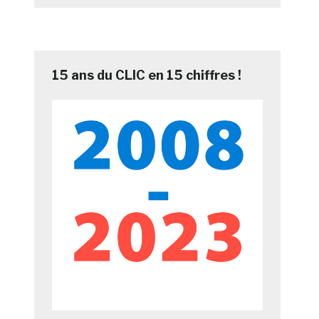
15 ans du CLIC en 15 chiffres !