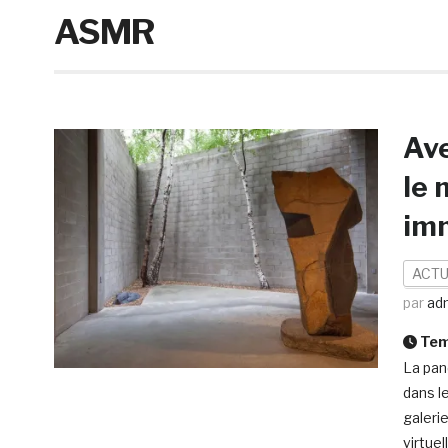
ASMR
Ave
le 
im
ACTU
par
ad
Temp
La pan
dans l
galeri
virtue