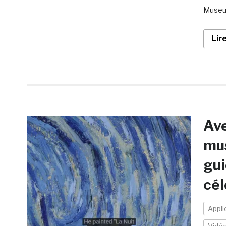
Museum
Lir
Ave
mus
gui
cél
Appli