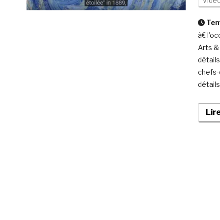
Vidé
Temp
à€ l’o
Arts &
détail
chefs-
détail
Lir