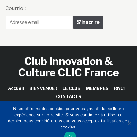
Courriel :
Club Innovation &
Culture CLIC France
Accueil
BIENVENUE !
LE CLUB
MEMBRES
RNCI
CONTACTS
Nous utilisons des cookies pour vous garantir la meilleure
expérience sur notre site. Si vous continuez à utiliser ce
dernier, nous considérerons que vous acceptez l'utilisation des
Copyright © 2026 Club Innovation & Culture CLIC France /
cookies.
Sinapses Conseils
Ok