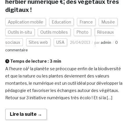
herbier numérique €¦ des végétaux très
digitaux !
Application mobile
Education
France
Musée
Outils in-situ
Outils mobiles
Photo
Réseaux
sociaux
Sites web
USA
26/04/2013
par
admin
0
commentaire
Temps de lecture :
3
min
A l’heure oà¹ la planète se préoccupe enfin de la biodiversité
et que la nature ou les plantes deviennent des valeurs
montantes, le numérique est un outil idéal pour développer la
pédagogie et favoriser les échanges autour des végétaux.
Retour sur 3 initiative numériques très écolo ! Et si la […]
Lire la suite →