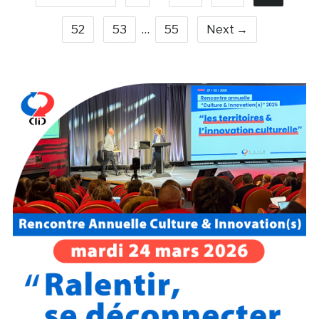
52
53
…
55
Next →