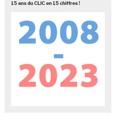
15 ans du CLIC en 15 chiffres !