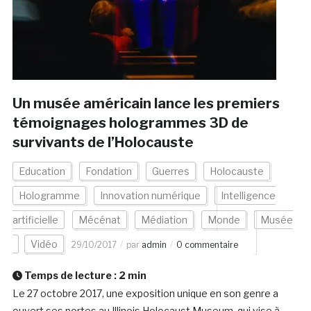
Un musée américain lance les premiers
témoignages hologrammes 3D de
survivants de l’Holocauste
Education
Fondation
Guerres
Holocauste
Hologramme
Innovation numérique
Intelligence
artificielle
Mécénat
Médiation
Monde
Musée
Vidéo
29/10/2017
par
admin
0 commentaire
Temps de lecture :
2
min
Le 27 octobre 2017, une exposition unique en son genre a
ouvert ses portes au Illinois Holocaust Museum, qui vise à