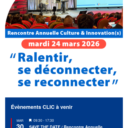
Évènements CLIC à venir
Mis
09:30
-
17:30
MAR
30
en
SAVE THE DATE / Rencontre Annuelle