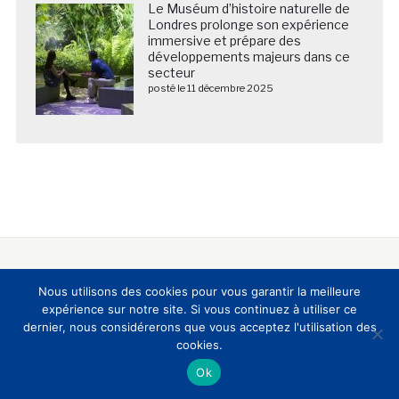
Le Muséum d’histoire naturelle de
Londres prolonge son expérience
immersive et prépare des
développements majeurs dans ce
secteur
posté le 11 décembre 2025
Nous suivre sur les réseaux sociaux
Nous utilisons des cookies pour vous garantir la meilleure
expérience sur notre site. Si vous continuez à utiliser ce
dernier, nous considérerons que vous acceptez l'utilisation des
cookies.
Ok
A propos