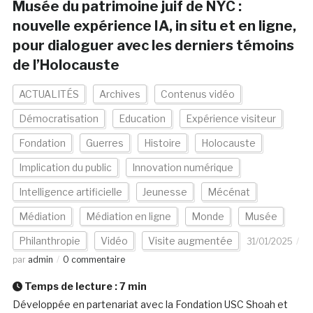
Musée du patrimoine juif de NYC :
nouvelle expérience IA, in situ et en ligne,
pour dialoguer avec les derniers témoins
de l’Holocauste
ACTUALITÉS
Archives
Contenus vidéo
Démocratisation
Education
Expérience visiteur
Fondation
Guerres
Histoire
Holocauste
Implication du public
Innovation numérique
Intelligence artificielle
Jeunesse
Mécénat
Médiation
Médiation en ligne
Monde
Musée
Philanthropie
Vidéo
Visite augmentée
31/01/2025
par
admin
0 commentaire
Temps de lecture :
7
min
Développée en partenariat avec la Fondation USC Shoah et