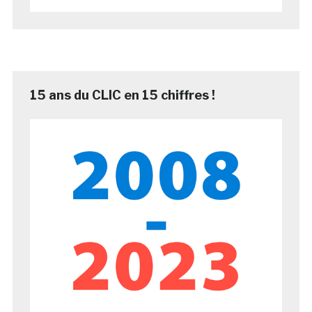
15 ans du CLIC en 15 chiffres !