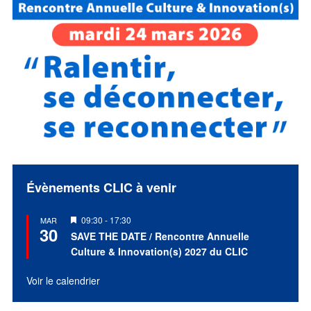
Évènements CLIC à venir
Mis
09:30
-
17:30
MAR
30
en
SAVE THE DATE / Rencontre Annuelle
avant
Culture & Innovation(s) 2027 du CLIC
Voir le calendrier