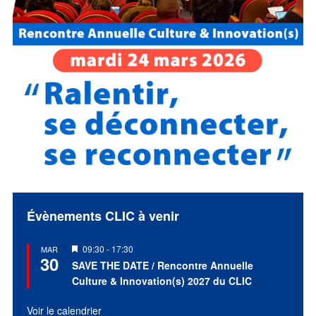
Évènements CLIC à venir
Mis
09:30
-
17:30
MAR
30
en
SAVE THE DATE / Rencontre Annuelle
avant
Culture & Innovation(s) 2027 du CLIC
Voir le calendrier