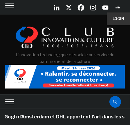
LOGIN
L'innovation technologique et sociale au service du
patrimoine et de la culture
h d’Amsterdam et DHL apportent l’art dans les salles d