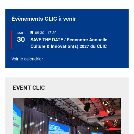
Évènements CLIC à venir
Mis
09:30
-
17:30
MAR
30
en
SAVE THE DATE / Rencontre Annuelle
avant
Culture & Innovation(s) 2027 du CLIC
Voir le calendrier
EVENT CLIC