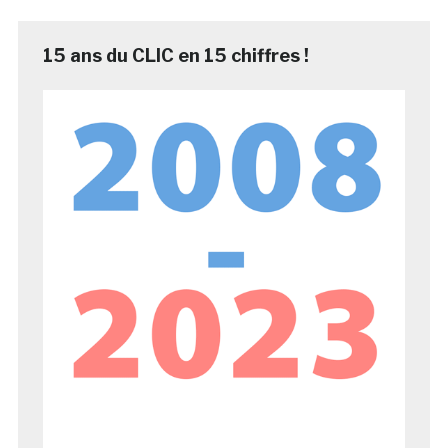
15 ans du CLIC en 15 chiffres !