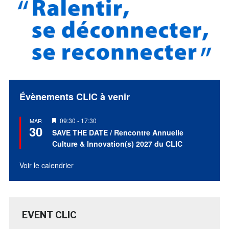
Évènements CLIC à venir
Mis
09:30
-
17:30
MAR
30
en
SAVE THE DATE / Rencontre Annuelle
avant
Culture & Innovation(s) 2027 du CLIC
Voir le calendrier
EVENT CLIC