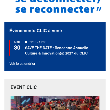
Évènements CLIC à venir
Mis
09:30
-
17:30
MAR
30
en
SAVE THE DATE / Rencontre Annuelle
avant
Culture & Innovation(s) 2027 du CLIC
Voir le calendrier
EVENT CLIC