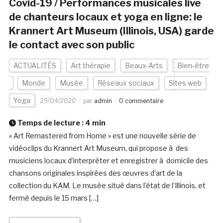
Covid-19 / Performances musicales live
de chanteurs locaux et yoga en ligne: le
Krannert Art Museum (Illinois, USA) garde
le contact avec son public
ACTUALITÉS
Art thérapie
Beaux-Arts
Bien-être
Monde
Musée
Réseaux sociaux
Sites web
Yoga
29/04/2020
par
admin
0 commentaire
Temps de lecture :
4
min
« Art Remastered from Home » est une nouvelle série de
vidéoclips du Krannert Art Museum, qui propose à des
musiciens locaux d’interpréter et enregistrer à domicile des
chansons originales inspirées des œuvres d’art de la
collection du KAM. Le musée situé dans l’état de l’Illinois, et
fermé depuis le 15 mars […]