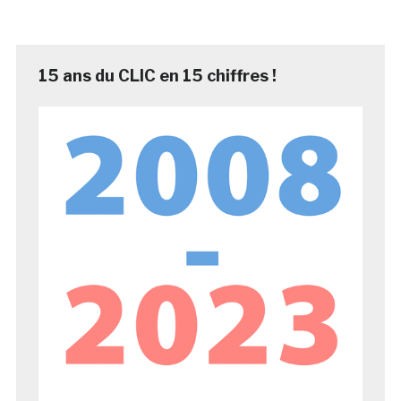
15 ans du CLIC en 15 chiffres !