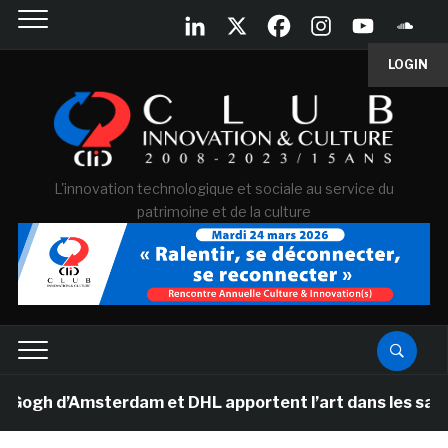
LOGIN
L'innovation technologique et sociale au service du
patrimoine et de la culture
h d’Amsterdam et DHL apportent l’art dans les salles de