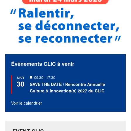
Évènements CLIC à venir
Mis
09:30
-
17:30
MAR
30
en
SAVE THE DATE / Rencontre Annuelle
avant
Culture & Innovation(s) 2027 du CLIC
Voir le calendrier