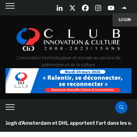
LOGIN
L'innovation technologique et sociale au service du
patrimoine et de la culture
h d’Amsterdam et DHL apportent l’art dans les salles de