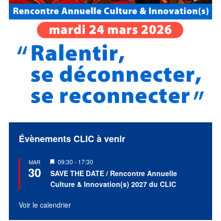
Évènements CLIC à venir
Mis
09:30
-
17:30
MAR
30
en
SAVE THE DATE / Rencontre Annuelle
avant
Culture & Innovation(s) 2027 du CLIC
Voir le calendrier