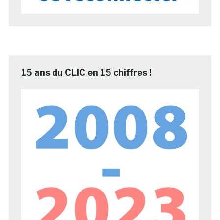
15 ans du CLIC en 15 chiffres !